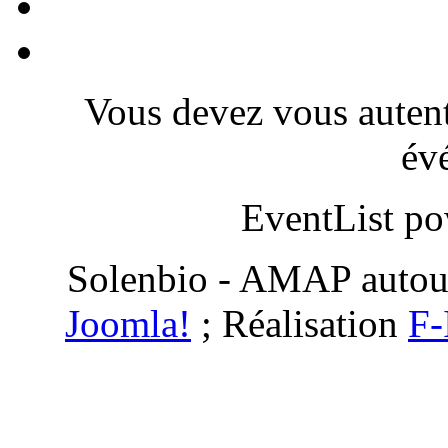
Vous devez vous autenti
év
EventList p
Solenbio - AMAP autou
Joomla!
; Réalisation
F-