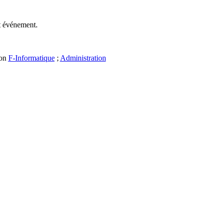
et événement.
ion
F-Informatique
;
Administration