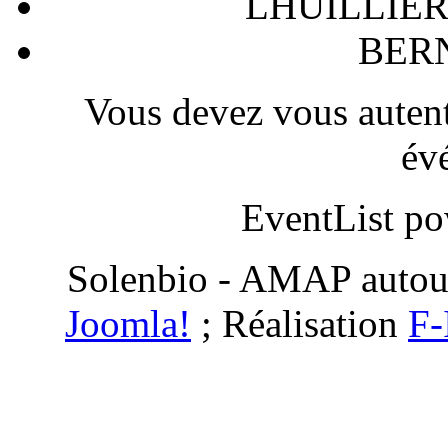
LHUILLIER F
BERN
Vous devez vous autenti
év
EventList p
Solenbio - AMAP autou
Joomla!
; Réalisation
F-