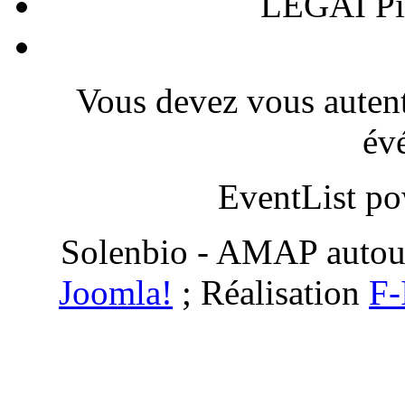
LEGAI Pie
Vous devez vous autenti
év
EventList p
Solenbio - AMAP autou
Joomla!
; Réalisation
F-