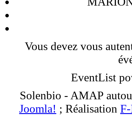
MARIONN
Vous devez vous autenti
év
EventList p
Solenbio - AMAP autou
Joomla!
; Réalisation
F-