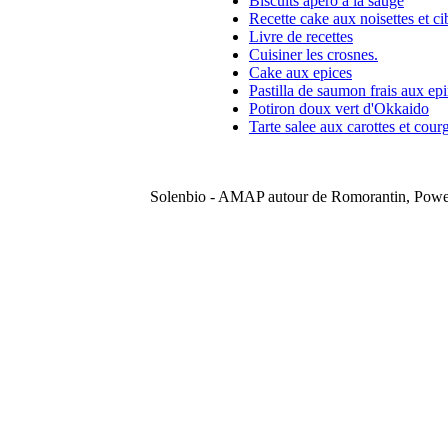
Biscuits apero a la sauge
Recette cake aux noisettes et ci
Livre de recettes
Cuisiner les crosnes.
Cake aux epices
Pastilla de saumon frais aux ep
Potiron doux vert d'Okkaido
Tarte salee aux carottes et courg
Solenbio - AMAP autour de Romorantin, Pow