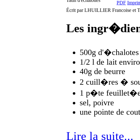
Tatin d'echalottes
Écrit par LHUILLIER Francoise et 
Les ingr�dien
500g d'�chalotes
1/2 l de lait envir
40g de beurre
2 cuill�res � sou
1 p�te feuillet�
sel, poivre
une pointe de cou
Lire la suite...