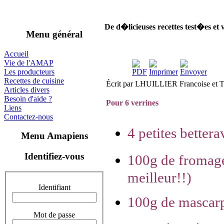
De d�licieuses recettes test�es et 
Menu général
Accueil
Vie de l'AMAP
Les producteurs
Recettes de cuisine
Écrit par LHUILLIER Francoise et 
Articles divers
Besoin d'aide ?
Pour 6 verrines
Liens
Contactez-nous
4 petites better
Menu Amapiens
Identifiez-vous
100g de fromage
meilleur!!)
Identifiant
100g de mascar
Mot de passe