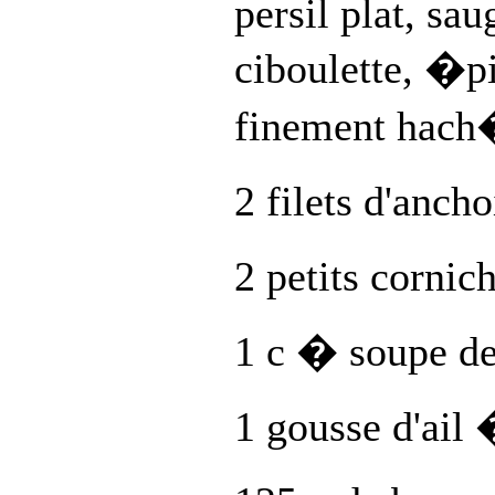
persil plat, sau
ciboulette, �pi
finement hac
2 filets d'anch
2 petits corni
1 c � soupe d
1 gousse d'ai