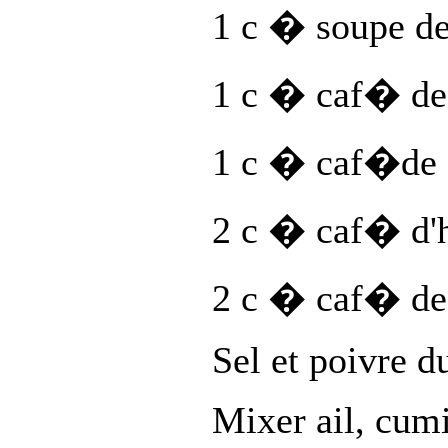
1 c � soupe d
1 c � caf� d
1 c � caf�de 
2 c � caf� d'h
2 c � caf� de
Sel et poivre 
Mixer ail, cumi