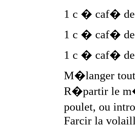
1 c � caf� de
1 c � caf� de 
1 c � caf� de
M�langer touts
R�partir le m�
poulet, ou intr
Farcir la volail