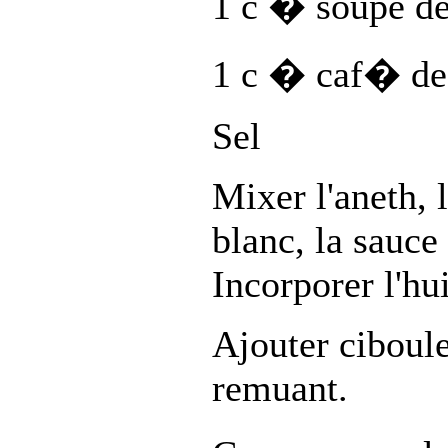
1 c � soupe de
1 c � caf� de 
Sel
Mixer l'aneth, l
blanc, la sauce 
Incorporer l'hui
Ajouter ciboulet
remuant.