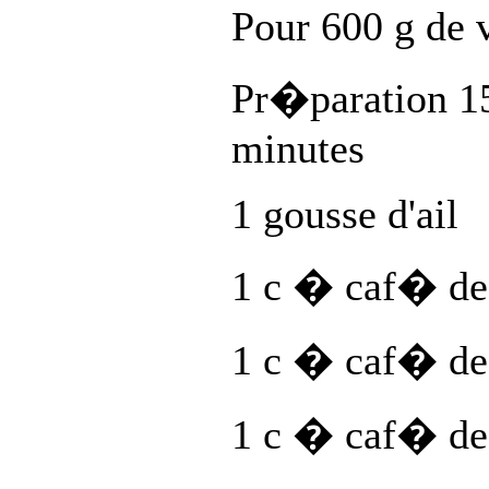
Pour 600 g de 
Pr�paration 1
minutes
1 gousse d'ail
1 c � caf� de 
1 c � caf� de
1 c � caf� de