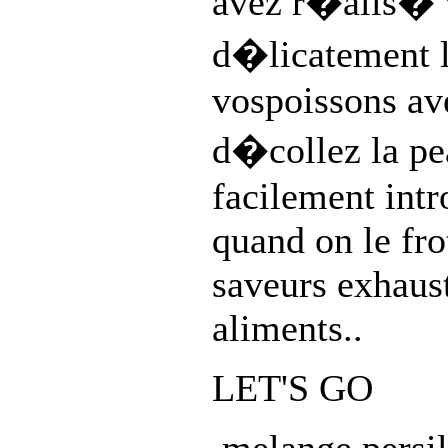
avez r�alis� 
d�licatement l
vospoissons ave
d�collez la pea
facilement intr
quand on le fro
saveurs exhaust
aliments..
LET'S GO