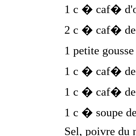
1 c � caf� d'
2 c � caf� de 
1 petite gouss
1 c � caf� de
1 c � caf� de 
1 c � soupe d
Sel, poivre du