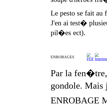
Le pesto se fait au 
J'en ai test� plusie
pil�es ect).
ENROBAGES
Par la fen�tre,
gondole. Mais j
ENROBAGE M