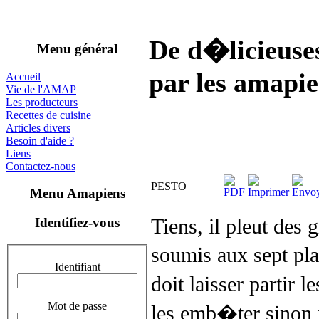
De d�licieuses
Menu général
par les amapie
Accueil
Vie de l'AMAP
Les producteurs
Recettes de cuisine
Articles divers
Besoin d'aide ?
Liens
Contactez-nous
PESTO
Menu Amapiens
Tiens, il pleut des
Identifiez-vous
soumis aux sept pl
Identifiant
doit laisser partir 
Mot de passe
les emb�ter sinon 