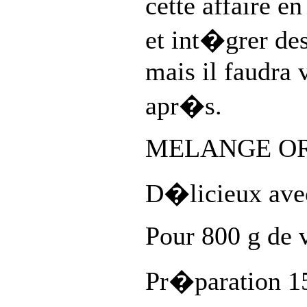
cette affaire e
et int�grer des
mais il faudra 
apr�s.
MELANGE OR
D�licieux avec
Pour 800 g de 
Pr�paration 1