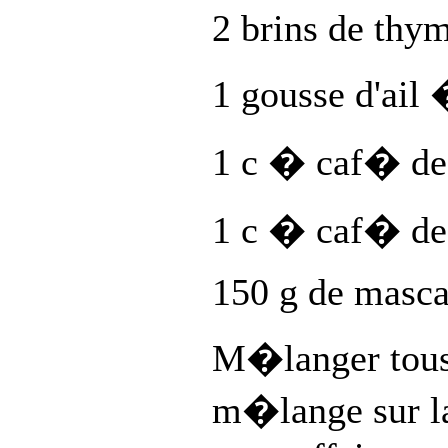
2 brins de thy
1 gousse d'ai
1 c � caf� de
1 c � caf� de
150 g de mascar
M�langer tous 
m�lange sur l