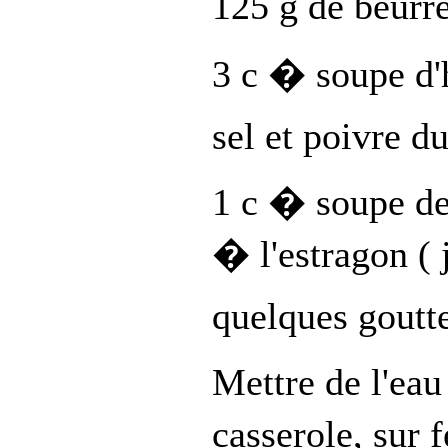
125 g de beurr
3 c � soupe d'h
sel et poivre d
1 c � soupe de
� l'estragon ( 
quelques goutt
Mettre de l'eau
casserole, sur