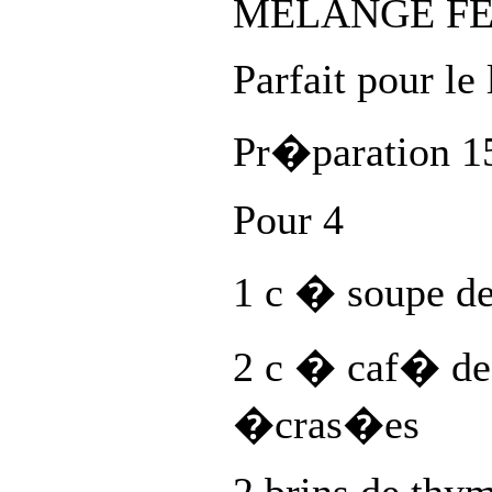
MELANGE F
Parfait pour le 
Pr�paration 1
Pour 4
1 c � soupe de
2 c � caf� de 
�cras�es