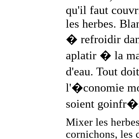
qu'il faut couvr
les herbes. Bla
� refroidir dan
aplatir � la ma
d'eau. Tout do
l'�conomie mon
soient goinfr�
Mixer les herbes
cornichons, les c