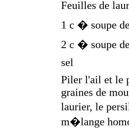
Feuilles de la
1 c � soupe de
2 c � soupe d
sel
Piler l'ail et l
graines de mouta
laurier, le pers
m�lange hom