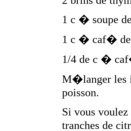
2 brins de thym
1 c � soupe de 
1 c � caf� de
1/4 de c � caf
M�langer les 
poisson.
Si vous voulez 
tranches de ci