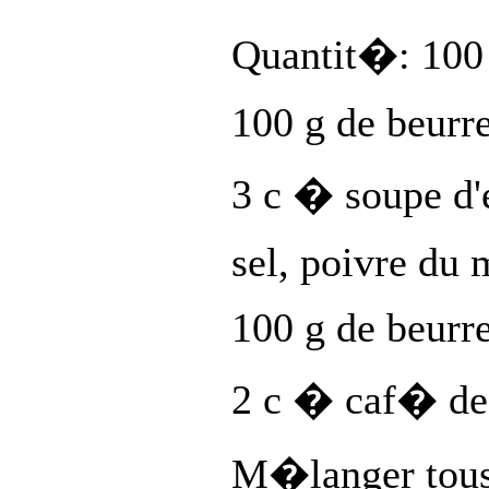
Quantit�: 100
100 g de beurr
3 c � soupe d
sel, poivre du 
100 g de beurr
2 c � caf� de 
M�langer tous 