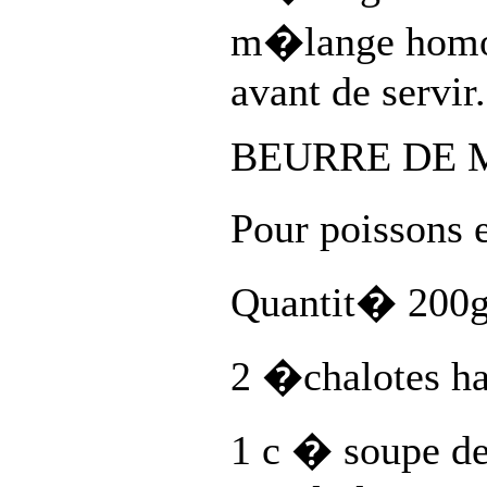
m�lange homo
avant de servir.
BEURRE DE 
Pour poissons 
Quantit� 200g
2 �chalotes 
1 c � soupe de