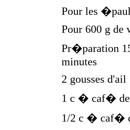
Pour les �paule
Pour 600 g de 
Pr�paration 1
minutes
2 gousses d'ail
1 c � caf� de
1/2 c � caf� d