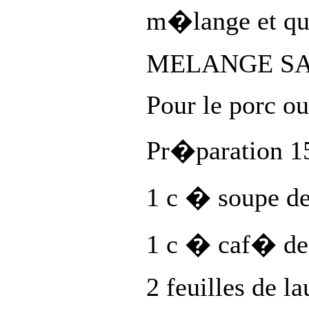
m�lange et que
MELANGE SA
Pour le porc ou 
Pr�paration 1
1 c � soupe d
1 c � caf� de
2 feuilles de l