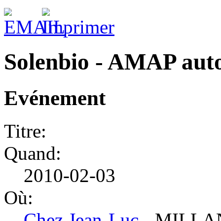
Solenbio - AMAP aut
Evénement
Titre:
Quand:
2010-02-03
Où:
Chez Jean-Luc
- MILL