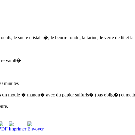
ufs, le sucre cristalis�, le beurre fondu, la farine, le verre de lit et l
.
cre vanill�
0 minutes
un moule � manqu� avec du papier sulfuris� (pas oblig�) et mettre 
ure.