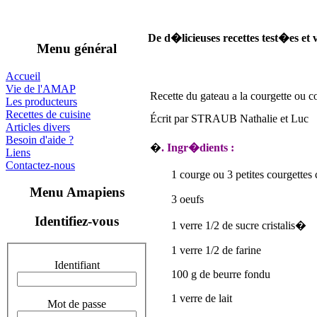
De d�licieuses recettes test�es et 
Menu général
Accueil
Vie de l'AMAP
Recette du gateau a la courgette ou c
Les producteurs
Recettes de cuisine
Écrit par STRAUB Nathalie et Luc
Articles divers
Besoin d'aide ?
�
. Ingr�dients :
Liens
Contactez-nous
1 courge ou 3 petites courgettes
Menu Amapiens
3 oeufs
Identifiez-vous
1 verre 1/2 de sucre cristalis�
1 verre 1/2 de farine
Identifiant
100 g de beurre fondu
1 verre de lait
Mot de passe