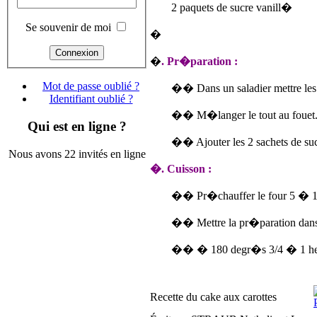
2 paquets de sucre vanill�
Se souvenir de moi
�
�
. Pr�paration :
Mot de passe oublié ?
�� Dans un saladier mettre les oe
Identifiant oublié ?
�� M�langer le tout au fouet
Qui est en ligne ?
�� Ajouter les 2 sachets de su
Nous avons 22 invités en ligne
�. Cuisson :
�� Pr�chauffer le four 5 � 1
�� Mettre la pr�paration dans 
�� � 180 degr�s 3/4 � 1 he
Recette du cake aux carottes