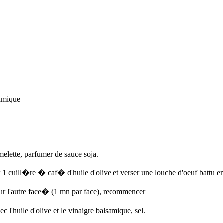
samique
melette, parfumer de sauce soja.
 1 cuill�re � caf� d'huile d'olive et verser une louche d'oeuf battu en
sur l'autre face� (1 mn par face), recommencer
 l'huile d'olive et le vinaigre balsamique, sel.