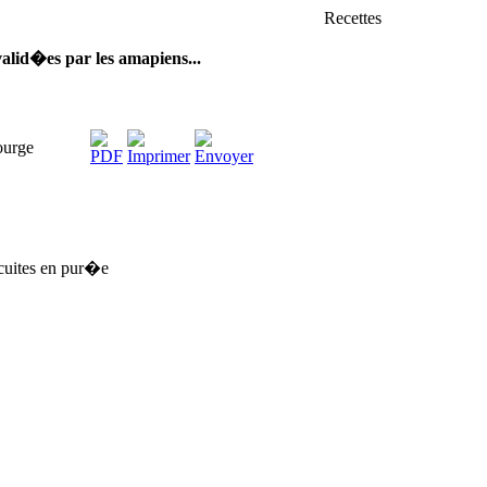
Recettes
valid�es par les amapiens...
ourge
 cuites en pur�e