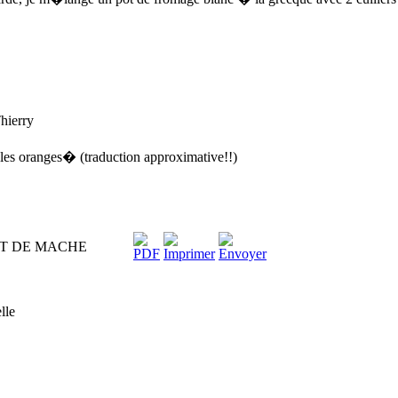
Thierry
les oranges� (traduction approximative!!)
ET DE MACHE
lle