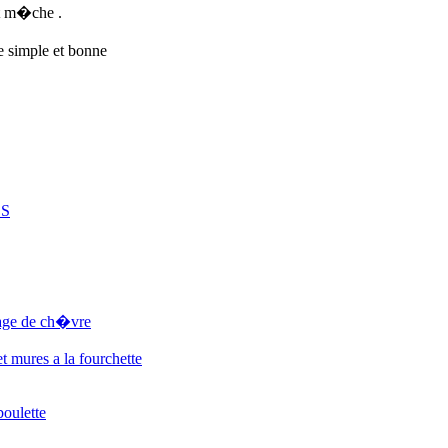
et m�che .
e simple et bonne
ES
mage de ch�vre
t mures a la fourchette
boulette