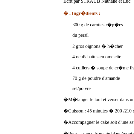
Écrit par STRAUB Nathalie et Luc
� . Ingr�dients :
300 g de carottes r�p�es
du persil
2 gros oignons � h�cher
4 oeufs battus en omelette
4 cuillers � soupe de cr�me f
70 g de poudre d'amande
sel/poivre
�M�langer le tout et verser dans 
�Cuisson : 45 minutes � 200 /210
�Accompagner le cake soit d'une sauc
�Pour la sauce fromage blanc/moutar