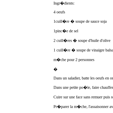
Ingr�dients:
4 oeufs
1cuill�re � soupe de sauce soja
1pinc�e de sel
2 cuill�res � soupe d'huile d'olive
1 cuill�re � soupe de vinaigre bal
m�che pour 2 personnes
�
Dans un saladier, batte les oeufs en o
Dans une petite po�le, faire chauffer
Cuire sur une face sans remuer puis 
Pr�parer la m�che, l'assaisonner avec