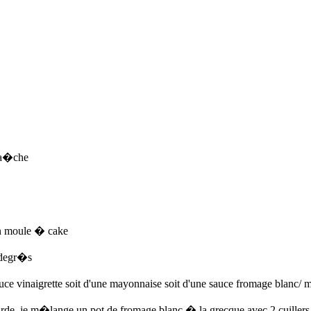
ra�che
un moule � cake
 degr�s
e vinaigrette soit d'une mayonnaise soit d'une sauce fromage blanc/ 
de, je m�lange un pot de fromage blanc � la grecque avec 2 cuiller