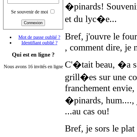
�pinards! Souvenir
Se souvenir de moi
et du lyc�e...
Bref, j'ouvre le fou
Mot de passe oublié ?
Identifiant oublié ?
, comment dire, je n
Qui est en ligne ?
C'�tait beau, �a se
Nous avons 16 invités en ligne
grill�es sur une co
franchement envie, 
�pinards, hum...., 
...au cas ou!
Bref, je sors le pla