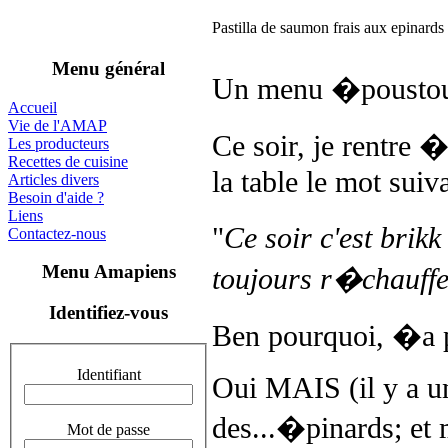
Pastilla de saumon frais aux epinard
Menu général
Un menu �poustou
Accueil
Vie de l'AMAP
Ce soir, je rentre �
Les producteurs
Recettes de cuisine
la table le mot suiv
Articles divers
Besoin d'aide ?
Liens
"
Ce soir c'est brik
Contactez-nous
Menu Amapiens
toujours r�chauffe
Identifiez-vous
Ben pourquoi, �a p
Identifiant
Oui MAIS (il y a u
des...�pinards; et m
Mot de passe