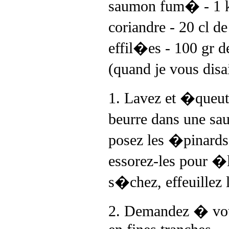
saumon fum� - 1 kg
coriandre - 20 cl d
effil�es - 100 gr d
(quand je vous disa
1. Lavez et �queut
beurre dans une sau
posez les �pinards.
essorez-les pour �l
s�chez, effeuillez 
2. Demandez � votr