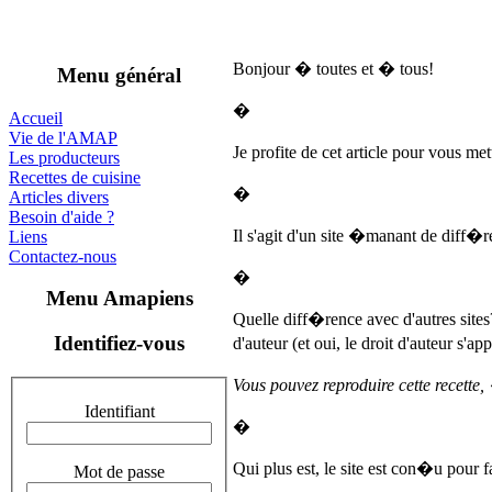
Bonjour � toutes et � tous!
Menu général
�
Accueil
Vie de l'AMAP
Je profite de cet article pour vous me
Les producteurs
Recettes de cuisine
�
Articles divers
Besoin d'aide ?
Il s'agit d'un site �manant de diff�re
Liens
Contactez-nous
�
Menu Amapiens
Quelle diff�rence avec d'autres sites
Identifiez-vous
d'auteur (et oui, le droit d'auteur s'
Vous pouvez reproduire cette recett
Identifiant
�
Qui plus est, le site est con�u pour fa
Mot de passe