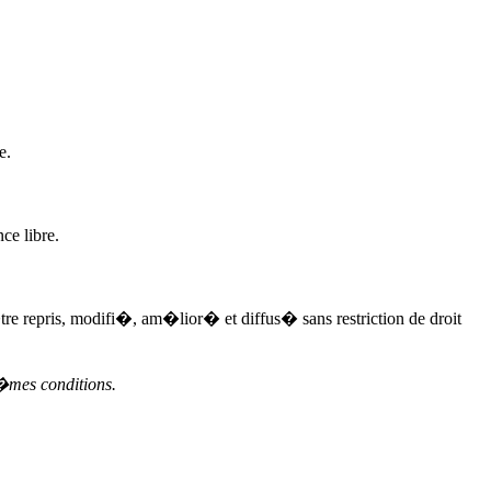
e.
ce libre.
�tre repris, modifi�, am�lior� et diffus� sans restriction de droit
�mes conditions.