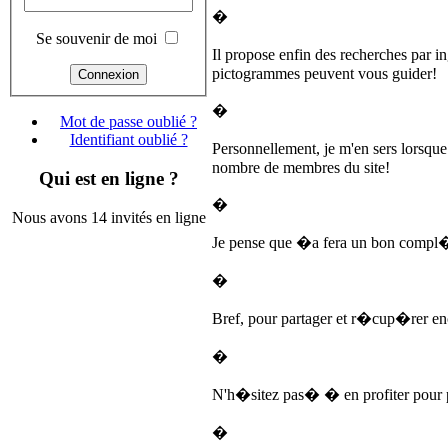
�
Se souvenir de moi
Il propose enfin des recherches par i
pictogrammes peuvent vous guider!
�
Mot de passe oublié ?
Identifiant oublié ?
Personnellement, je m'en sers lorsqu
nombre de membres du site!
Qui est en ligne ?
�
Nous avons 14 invités en ligne
Je pense que �a fera un bon compl�
�
Bref, pour partager et r�cup�rer enc
�
N'h�sitez pas� � en profiter pour p
�